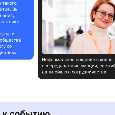
 такого
итие. Вы
нания,
частника
татус и
 общества
гу со
дицины.
Неформальное общение с коллег
непередаваемые эмоции, свежий 
дальнейшего сотрудничества.
 к событию