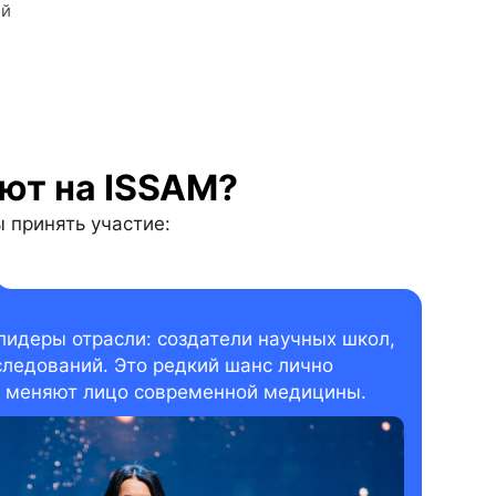
ой
ют на ISSAM?
 принять участие:
лидеры отрасли: создатели научных школ,
ледований. Это редкий шанс лично
я меняют лицо современной медицины.