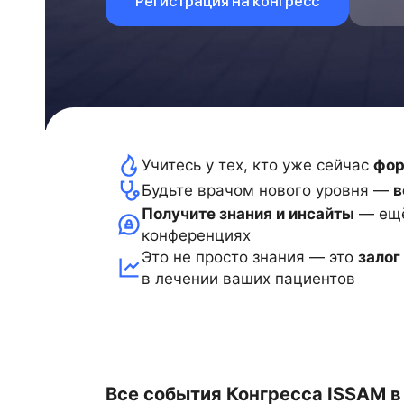
Регистрация на конгресс
ЛЕ
Учитесь у тех, кто уже сейчас
фор
Будьте врачом нового уровня —
в
ссе
Получите знания и инсайты
— ещё 
ресс
конференциях
Это не просто знания — это
залог
в лечении ваших пациентов
т
Все события Конгресса ISSAM в