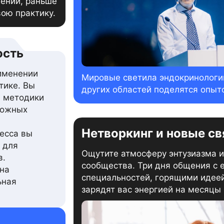
жений, раньше
ою практику.
ость
именении
Мировые светила эндокринологии
тике. Вы
других областей поделятся опыт
, методики
ложных
Нетворкинг и новые св
есса вы
 для
Ощутите атмосферу энтузиазма и
в.
сообщества. Три дня общения с
на
специальностей, горящими идеей
ьная
зарядят вас энергией на месяцы