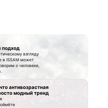
 подход
стическому взгляду
е в ISSAM может
говорим о человеке,
.
 что антивозрастная
росто модный тренд
я
поймёте