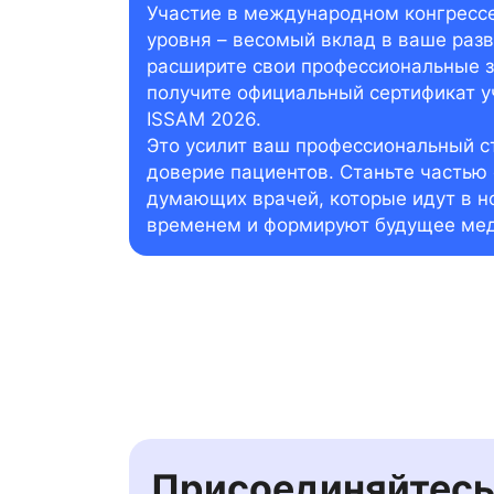
Участие в международном конгрессе
уровня – весомый вклад в ваше разв
расширите свои профессиональные з
получите официальный сертификат у
ISSAM 2026.
Это усилит ваш профессиональный с
доверие пациентов. Станьте частью
думающих врачей, которые идут в но
временем и формируют будущее ме
Присоединяйтесь