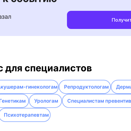
азал
Получит
с для специалистов
Акушерам-гинекологам
Репродуктологам
Дерм
Генетикам
Урологам
Специалистам превенти
Психотерапевтам