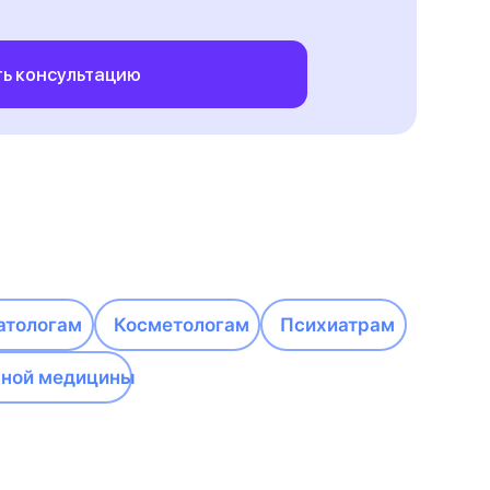
ь консультацию
атологам
Косметологам
Психиатрам
вной медицины