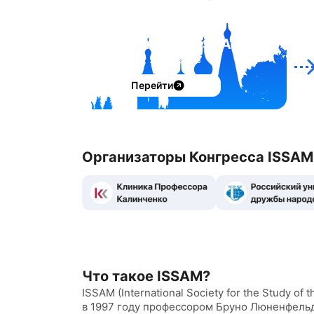
Пре-конгресс ISSAM
В
26 ноября, Ярославль
Перейти
Организаторы Конгресса ISSAM
Что такое ISSAM?
ISSAM (International Society for the Study 
в 1997 году профессором Бруно Люненфельд