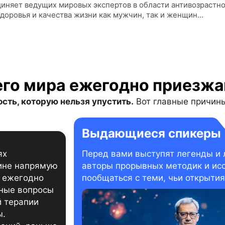
иняет ведущих мировых экспертов в области антивозрастн
оровья и качества жизни как мужчин, так и женщин...
его мира ежегодно приезжа
сть, которую нельзя упустить.
Вот главные причины
Выдающиеся спикеры
ях
Перед вами выступят легенды и 
ине напрямую
авторы прорывных методик и исс
M ежегодно
пообщаться с теми, чьи открыти
ные вопросы
й терапии
ы.