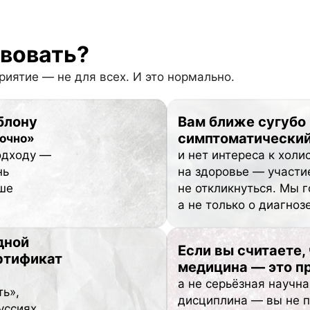
твовать?
иятие — не для всех. И это нормально.
блону
Вам ближе сугубо
симптоматический
точно»
одходу —
и нет интереса к холи
нь
на здоровье — участи
ше
не откликнуться. Мы 
а не только о диагнозе
дной
Если вы считаете,
ртификат
медицина — это п
а не серьёзная научна
ть»,
дисциплина — вы не 
уссиях