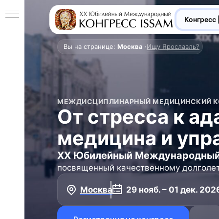
Конгресс 
Вы на странице:
Москва
·
Ищу Ярославль?
–
МЕЖДИСЦИПЛИНАРНЫЙ МЕДИЦИНСКИЙ К
От стресса к ад
медицина и упр
XX Юбилейный Международный 
посвященный качественному долголет
Москва
29 нояб. – 01 дек. 202