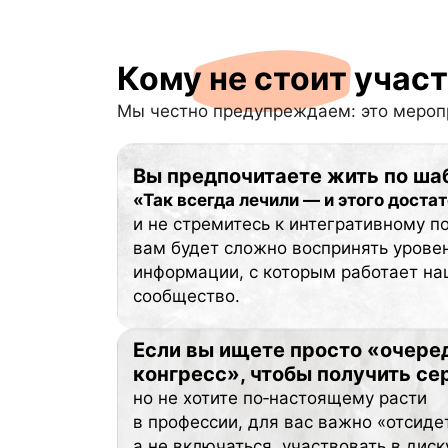
Кому не стоит учас
Мы честно предупреждаем: это меропр
Вы предпочитаете жить по ша
«Так всегда лечили — и этого доста
и не стремитесь к интегративному п
вам будет сложно воспринять урове
информации, с которым работает на
сообщество.
Если вы ищете просто «очере
конгресс», чтобы получить се
но не хотите по‑настоящему расти
в профессии, для вас важно «отсиде
а не включаться, участвовать в диск