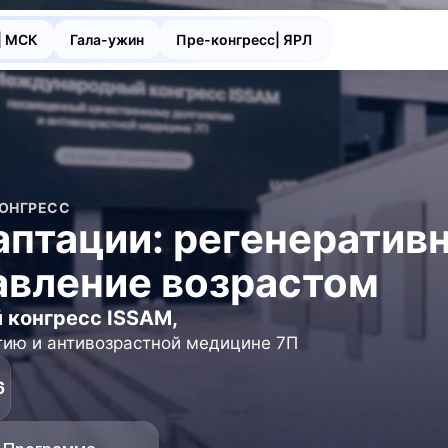
| МСК
Гала-ужин
Пре-конгресс| ЯРЛ
ОНГРЕСС
аптации: регенератив
авление возрастом
конгресс ISSAM,
ию и антивозрастной медицине 7П
6