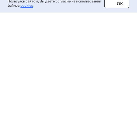
Пользуясь сайтом, Вы даете согласие на использовании
ОК
файлов
cookies
Контакты
О конгрессе
Пишите нам на
Главная страница
issam@ddoctors.ru
или
Программа
в
мессенджеры
Регистрация
Чаты участников: в
МАХ
,
Мнения участников
3
в
WhatsApp
и в
Telegram
FAQ
Оргкомитет и
Официальный организатор XX
Международного Конгресса
партнёры
ISSAM:
Организационный комитет
ООО «ПРОАГЕНТСТВО»,