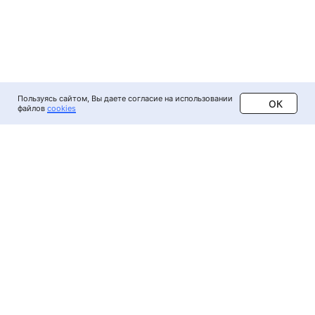
Пользуясь сайтом, Вы даете согласие на использовании
ОК
файлов
cookies
Контакты
О конгрессе
Пишите нам на
Главная страница
issam@ddoctors.ru
или
Программа
в
мессенджеры
Регистрация
Чаты участников: в
МАХ
,