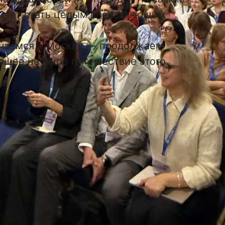
щает стать целым впечатляющим
ечаемся в Москве — продолжаем
ющее научное путешествие этого