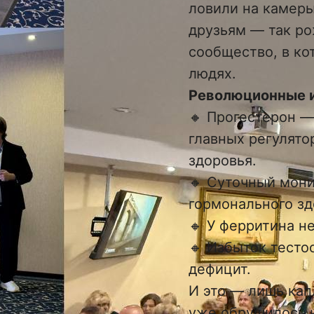
ловили на камеры
друзьям — так р
сообщество, в ко
людях.
Революционные и
🔸 Прогестерон —
главных регулято
здоровья.
🔸 Суточный мон
гормонального зд
🔸 У ферритина н
🔸 Избыток тестос
дефицит.
И это — лишь кап
уже обрушилось н