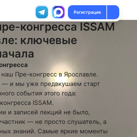
Регистрация
пре-конгресса ISSAM
вле: ключевые
начала
онгресса
 наш Пре-конгресс в Ярославле.
 — и мы уже предвкушаем старт
ного события этого года:
конгресса ISSAM.
и и записей лекций не было,
частник — не просто слушатель, а
ьных знаний. Самые яркие моменты