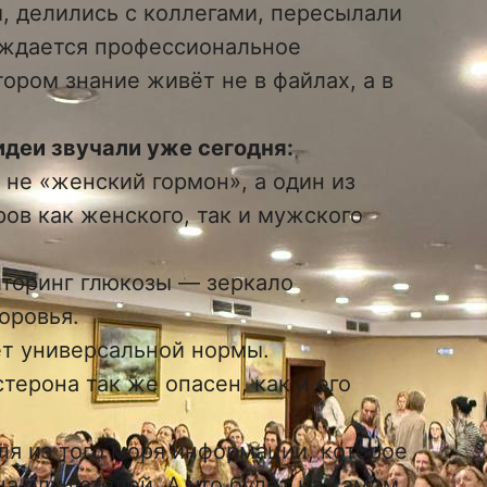
, делились с коллегами, пересылали
ождается профессиональное
тором знание живёт не в файлах, а в
деи звучали уже сегодня:
 не «женский гормон», а один из
ров как женского, так и мужского
иторинг глюкозы — зеркало
оровья.
ет универсальной нормы.
терона так же опасен, как и его
ля из того моря информации, которое
а слушателей. А что будет на самом