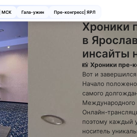
| МСК
Гала-ужин
Пре-конгресс| ЯРЛ
Хроники 
в Яросла
инсайты 
📸
Хроники пре-к
Вот и завершился
Начало положено
самого долгождан
Международного 
Онлайн-трансляци
поэтому каждый у
носитель уникал