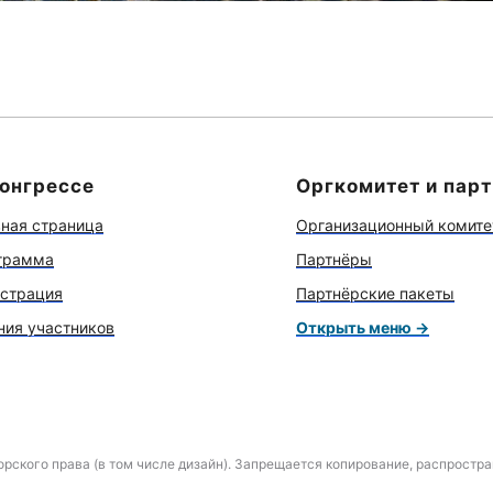
конгрессе
Оргкомитет и пар
вная страница
Организационный комите
грамма
Партнёры
истрация
Партнёрские пакеты
ния участников
Открыть меню →
рского права (в том числе дизайн). Запрещается копирование, распростр