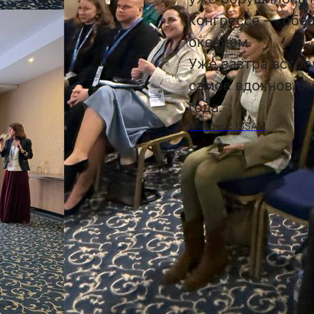
конгрессе — обе
океаном.
Уже завтра встр
самое вдохновля
года.
Конгресс ISSAM